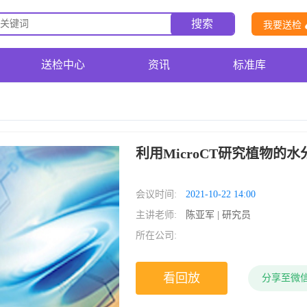
搜索
我要送检
送检中心
资讯
标准库
利用MicroCT研究植物的水
会议时间:
2021-10-22 14:00
主讲老师:
陈亚军 | 研究员
所在公司:
看回放
分享至微