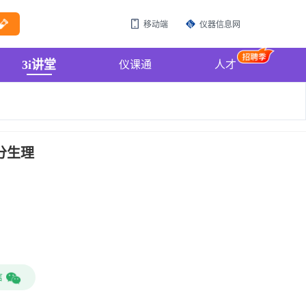
移动端
仪器信息网
3i讲堂
仪课通
人才
分生理
信