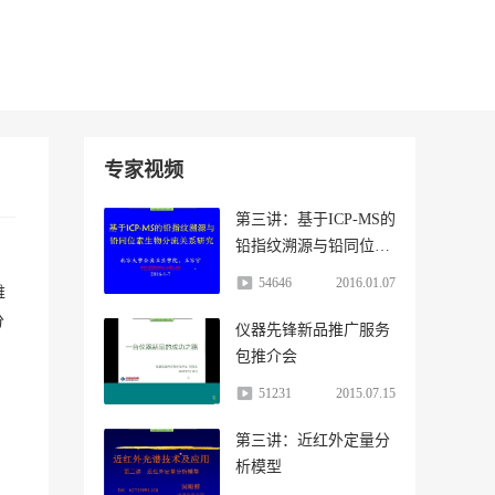
专家视频
第三讲：基于ICP-MS的
铅指纹溯源与铅同位素
生物分流关系研究
54646
2016.01.07
维
分
仪器先锋新品推广服务
包推介会
51231
2015.07.15
第三讲：近红外定量分
析模型